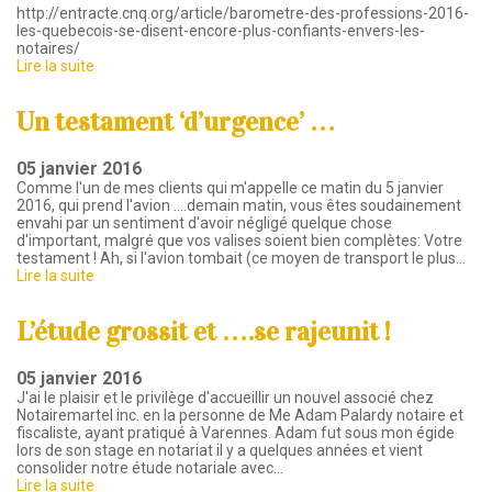
http://entracte.cnq.org/article/barometre-des-professions-2016-
les-quebecois-se-disent-encore-plus-confiants-envers-les-
notaires/
Lire la suite
Un testament ‘d’urgence’ …
05 janvier 2016
Comme l'un de mes clients qui m'appelle ce matin du 5 janvier
2016, qui prend l'avion ....demain matin, vous êtes soudainement
envahi par un sentiment d'avoir négligé quelque chose
d'important, malgré que vos valises soient bien complètes: Votre
testament ! Ah, si l'avion tombait (ce moyen de transport le plus…
Lire la suite
L’étude grossit et ….se rajeunit !
05 janvier 2016
J'ai le plaisir et le privilège d'accueillir un nouvel associé chez
Notairemartel inc. en la personne de Me Adam Palardy notaire et
fiscaliste, ayant pratiqué à Varennes. Adam fut sous mon égide
lors de son stage en notariat il y a quelques années et vient
consolider notre étude notariale avec…
Lire la suite