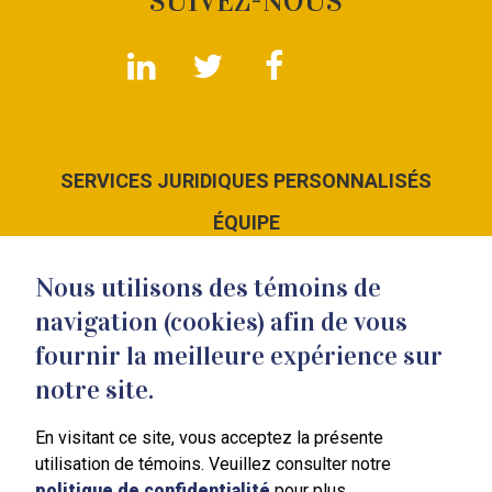
SUIVEZ-NOUS
SERVICES JURIDIQUES PERSONNALISÉS
ÉQUIPE
LE CABINET
Nous utilisons des témoins de
NOUS JOINDRE
navigation (cookies) afin de vous
fournir la meilleure expérience sur
notre site.
En visitant ce site, vous acceptez la présente
351 Blain
utilisation de témoins. Veuillez consulter notre
Mont-Saint-Hilaire
politique de confidentialité
pour plus