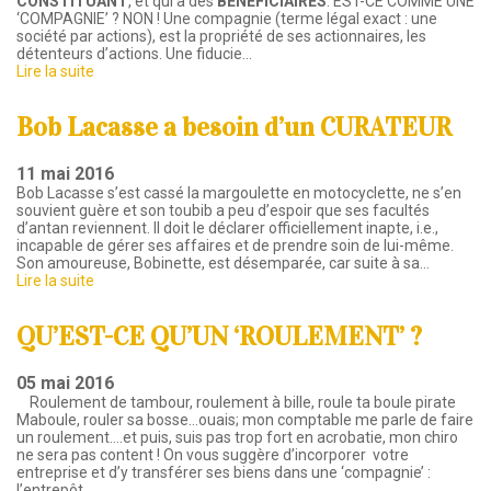
CONSTITUANT
, et qui a des
BÉNÉFICIAIRES
. EST-CE COMME UNE
‘COMPAGNIE’ ? NON ! Une compagnie (terme légal exact : une
société par actions), est la propriété de ses actionnaires, les
détenteurs d’actions. Une fiducie…
Lire la suite
Bob Lacasse a besoin d’un CURATEUR
11 mai 2016
Bob Lacasse s’est cassé la margoulette en motocyclette, ne s’en
souvient guère et son toubib a peu d’espoir que ses facultés
d’antan reviennent. Il doit le déclarer officiellement inapte, i.e.,
incapable de gérer ses affaires et de prendre soin de lui-même.
Son amoureuse, Bobinette, est désemparée, car suite à sa…
Lire la suite
QU’EST-CE QU’UN ‘ROULEMENT’ ?
05 mai 2016
Roulement de tambour, roulement à bille, roule ta boule pirate
Maboule, rouler sa bosse…ouais; mon comptable me parle de faire
un roulement….et puis, suis pas trop fort en acrobatie, mon chiro
ne sera pas content ! On vous suggère d’incorporer votre
entreprise et d’y transférer ses biens dans une ‘compagnie’ :
l’entrepôt,…