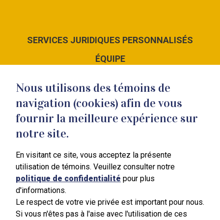
SERVICES JURIDIQUES PERSONNALISÉS
ÉQUIPE
LE CABINET
Nous utilisons des témoins de
NOUS JOINDRE
navigation (cookies) afin de vous
fournir la meilleure expérience sur
notre site.
En visitant ce site, vous acceptez la présente
351 Blain
utilisation de témoins. Veuillez consulter notre
Mont-Saint-Hilaire
politique de confidentialité
pour plus
J3H 3B4
d'informations.
450 464-7887
Le respect de votre vie privée est important pour nous.
Si vous n'êtes pas à l'aise avec l'utilisation de ces