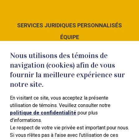
SERVICES JURIDIQUES PERSONNALISÉS
ÉQUIPE
LE CABINET
Nous utilisons des témoins de
NOUS JOINDRE
navigation (cookies) afin de vous
fournir la meilleure expérience sur
notre site.
En visitant ce site, vous acceptez la présente
351 Blain
utilisation de témoins. Veuillez consulter notre
Mont-Saint-Hilaire
politique de confidentialité
pour plus
J3H 3B4
d'informations.
450 464-7887
Le respect de votre vie privée est important pour nous.
Si vous n'êtes pas à l'aise avec l'utilisation de ces