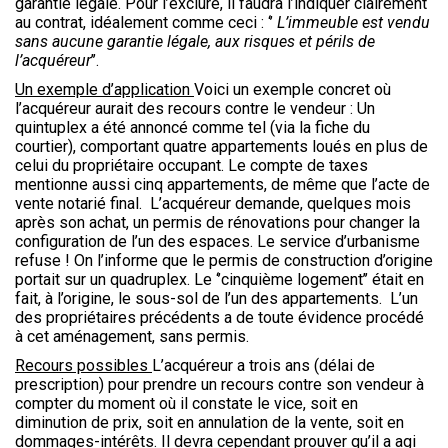
garantie légale. Pour l’exclure, il faudra l’indiquer clairement
au contrat, idéalement comme ceci : ‘’
L’immeuble est vendu
sans aucune garantie légale, aux risques et périls de
l’acquéreur
’’.
Un exemple d’application
Voici un exemple concret où
l’acquéreur aurait des recours contre le vendeur : Un
quintuplex a été annoncé comme tel (via la fiche du
courtier), comportant quatre appartements loués en plus de
celui du propriétaire occupant. Le compte de taxes
mentionne aussi cinq appartements, de même que l’acte de
vente notarié final. L’acquéreur demande, quelques mois
après son achat, un permis de rénovations pour changer la
configuration de l’un des espaces. Le service d’urbanisme
refuse ! On l’informe que le permis de construction d’origine
portait sur un quadruplex. Le ‘’cinquième logement’’ était en
fait, à l’origine, le sous-sol de l’un des appartements. L’un
des propriétaires précédents a de toute évidence procédé
à cet aménagement, sans permis.
Recours possibles
L’acquéreur a trois ans (délai de
prescription) pour prendre un recours contre son vendeur à
compter du moment où il constate le vice, soit en
diminution de prix, soit en annulation de la vente, soit en
dommages-intérêts. Il devra cependant prouver qu’il a agi