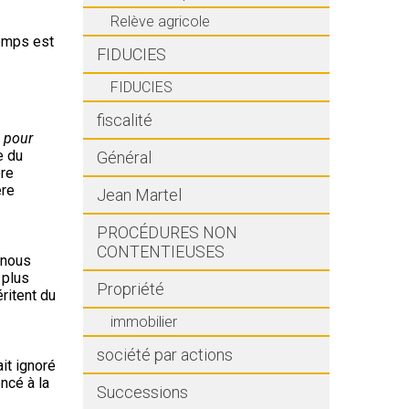
Relève agricole
temps est
FIDUCIES
FIDUCIES
fiscalité
, pour
e du
Général
ère
ère
Jean Martel
PROCÉDURES NON
CONTENTIEUSES
 nous
 plus
Propriété
ritent du
immobilier
société par actions
it ignoré
ncé à la
Successions