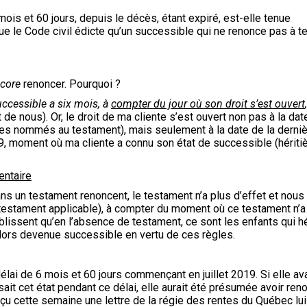
mois et 60 jours, depuis le décès, étant expiré, est-elle tenue
e le Code civil édicte qu’un successible qui ne renonce pas à 
core
renoncer. Pourquoi ?
uccessible a six mois, à
compter du jour où son droit s’est ouvert
 de nous). Or, le droit de ma cliente s’est ouvert non pas à la dat
ères nommés au testament), mais seulement à la date de la derni
019, moment où ma cliente a connu son état de successible (hériti
entaire
s un testament renoncent, le testament n’a plus d’effet et nous
 testament applicable), à compter du moment où ce testament n’a
blissent qu’en l’absence de testament, ce sont les enfants qui hé
lors devenue successible en vertu de ces règles.
élai de 6 mois et 60 jours commençant en juillet 2019. Si elle ava
ait cet état pendant ce délai, elle aurait été présumée avoir reno
eçu cette semaine une lettre de la régie des rentes du Québec lui