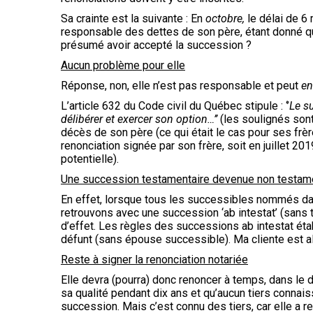
Sa crainte est la suivante : En
octobre,
le délai de 6 
responsable des dettes de son père, étant donné qu
présumé avoir accepté la succession ?
Aucun problème pour elle
Réponse, non, elle n’est pas responsable et peut
en
L’article 632 du Code civil du Québec stipule : ‘’
Le s
délibérer et exercer son option…’’
(les soulignés sont
décès de son père (ce qui était le cas pour ses fr
renonciation signée par son frère, soit en juillet 2
potentielle).
Une succession testamentaire devenue non testam
En effet, lorsque tous les successibles nommés dan
retrouvons avec une succession ‘ab intestat’ (sans
d’effet. Les règles des successions ab intestat éta
défunt (sans épouse successible). Ma cliente est a
Reste à signer la renonciation notariée
Elle devra (pourra) donc renoncer à temps, dans le d
sa qualité pendant dix ans et qu’aucun tiers connaiss
succession. Mais c’est connu des tiers, car elle a r