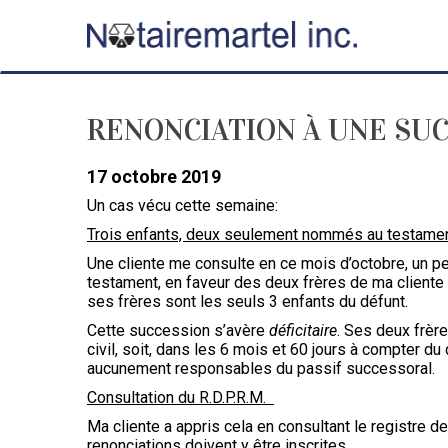
RENONCIATION À UNE SU
17 octobre 2019
Un cas vécu cette semaine:
Trois enfants, deux seulement nommés au testame
Une cliente me consulte en ce mois d’octobre, un p
testament, en faveur des deux frères de ma cliente
ses frères sont les seuls 3 enfants du défunt.
Cette succession s’avère
déficitaire
. Ses deux frère
civil, soit, dans les 6 mois et 60 jours à compter du
aucunement responsables du passif successoral.
Consultation du R.D.P.R.M.
Ma cliente a appris cela en consultant le registre d
renonciations doivent y être inscrites.