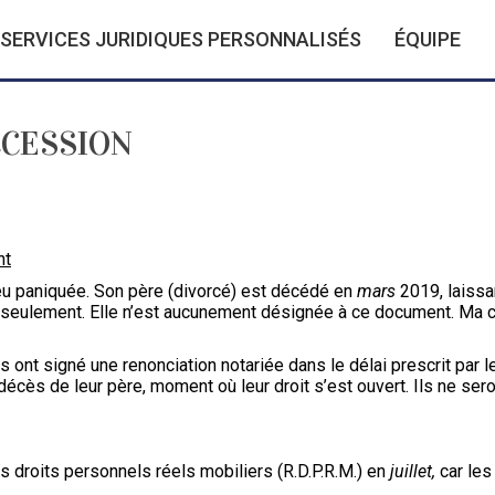
SERVICES JURIDIQUES PERSONNALISÉS
ÉQUIPE
CCESSION
nt
eu paniquée. Son père (divorcé) est décédé en
mars
2019, laissa
 seulement. Elle n’est aucunement désignée à ce document. Ma c
s ont signé une renonciation notariée dans le délai prescrit par 
 décès de leur père, moment où leur droit s’est ouvert. Ils ne sero
es droits personnels réels mobiliers (R.D.P.R.M.) en
juillet,
car les