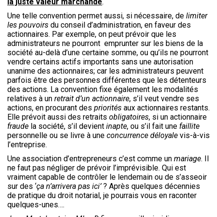
la juste valeur marchande
.
Une telle convention permet aussi, si nécessaire, de
limiter
les pouvoirs
du conseil d’administration, en faveur des
actionnaires. Par exemple, on peut prévoir que les
administrateurs ne pourront emprunter sur les biens de la
société au-delà d’une certaine somme, ou qu’ils ne pourront
vendre certains actifs importants sans une autorisation
unanime des actionnaires; car les administrateurs peuvent
parfois être des personnes différentes que les détenteurs
des actions. La convention fixe également les modalités
relatives à un
retrait d’un actionnaire
, s’il veut vendre ses
actions, en procurant des
priorités
aux actionnaires restants.
Elle prévoit aussi des retraits
obligatoires
, si un actionnaire
fraude
la société, s’il devient
inapte
, ou s’il fait une
faillite
personnelle ou se livre à une
concurrence déloyale
vis-à-vis
l’entreprise.
Une association d’entrepreneurs c’est comme un
mariage
. Il
ne faut pas négliger de prévoir l’imprévisible. Qui est
vraiment capable de contrôler le lendemain ou de s’asseoir
sur des ‘
ça n’arrivera pas ici’
? Après quelques décennies
de pratique du droit notarial, je pourrais vous en raconter
quelques-unes….