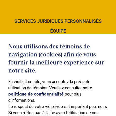
SERVICES JURIDIQUES PERSONNALISÉS
ÉQUIPE
LE CABINET
Nous utilisons des témoins de
NOUS JOINDRE
navigation (cookies) afin de vous
fournir la meilleure expérience sur
notre site.
En visitant ce site, vous acceptez la présente
351 Blain
utilisation de témoins. Veuillez consulter notre
Mont-Saint-Hilaire
politique de confidentialité
pour plus
J3H 3B4
d'informations.
450 464-7887
Le respect de votre vie privée est important pour nous.
Si vous n'êtes pas à l'aise avec l'utilisation de ces