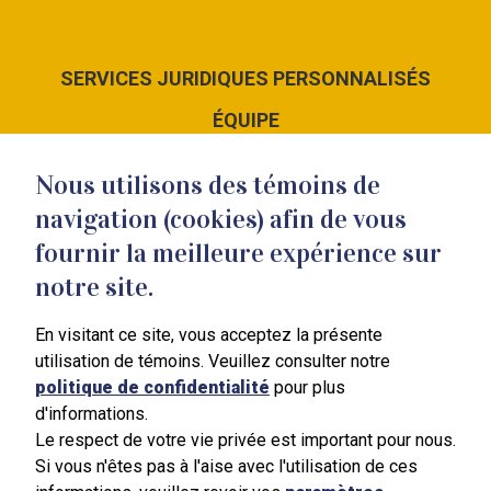
SERVICES JURIDIQUES PERSONNALISÉS
ÉQUIPE
LE CABINET
Nous utilisons des témoins de
NOUS JOINDRE
navigation (cookies) afin de vous
fournir la meilleure expérience sur
notre site.
En visitant ce site, vous acceptez la présente
351 Blain
utilisation de témoins. Veuillez consulter notre
Mont-Saint-Hilaire
politique de confidentialité
pour plus
J3H 3B4
d'informations.
450 464-7887
Le respect de votre vie privée est important pour nous.
Si vous n'êtes pas à l'aise avec l'utilisation de ces