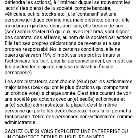
détiendra les actions), à l’intérieur duquel se trouveront les
‘actifs’ (les biens) de la société: compte bancaire,
véhicules, outils, stocks etc…); le ‘contenant’ est une
personne juridique comme moi, mais distincte de moi; elle
n’a ni bras ni jambes; donc, pour agir, elle besoin de son
(ses) administrateur(s) qui eux, avec leur bras, vont signer
des contrats, des affaires, au nom de la société par actions.
Elle fait ses propres déclarations de revenus et a ses
propres responsabilités; à certains conditions, elle ne
paiera qu’environ 19% d’impôt sur ses profits (mais si
l’actionnaire les ‘sort’ pour lui personnellement, un impôt sur
les dividendes s’ajoute dans sa déclaration fiscale
personnelle).
Les administrateurs sont choisis (élus) par les actionnaires
majoritaires (ceux qui ont le plus d’actions qui comportent
un droit de vote), à chaque année. C’est très courant de voir
une société par actions avec un(e) seul(e) actionnaire et
un(e) seul(e) administrateur; la plupart c’est la même
personne qui porte les deux chapeaux; mais la loi permet à
l’actionnaire d’élire des personnes non-actionnaires comme
administrateur.
SACHEZ QUE SI VOUS EXPLOITEZ UNE ENTREPRISE OU
UN COMMERCE DEPUIS PLUSIEURS ANNÉES