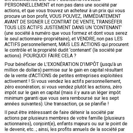
PERSONNELLEMENT et non pas dans une société par
actions, et que vous trouvez un acheteur à un prix qui vous
procure un bon profit, VOUS POUVEZ, IMMÉDIATEMENT
AVANT DE SIGNER LE CONTRAT DE VENTE, TRANSÉFER
TOUS LES ACTIFS JUSTEMENT DANS UN ‘CONTENANT’
(une société à numéro que vous formez et dont vous serez
le seul actionnaire-propriétaire), et VENDRE, non pas LES
ACTIFS personnellement, MAIS LES ACTIONS qui procurent
le contrôle et la propriété dudit ‘contenant’ (la société par
actions). POURQUOI FAIRE CELA ?
Pour bénéficier de L’EXONÉRATION D’IMPÔT (jusqu’à un
million de dollars) permise sur le gain en capital résultant
de la vente d’ACTIONS de petites entreprises exploitées
activement ! Si vous vendez les actifs personnellement,
zéro exonération; si vous vendez plutôt les actions, zéro
impôt sur le gain en capital (mais il y aura un léger impôt
minimum garanti que vous sera remboursé sur les sept
années suivantes). Une transaction, ça se planifie !
Il peut être intéressant de faire détenir la société par
actions par plusieurs membres de votre famille (plusieurs
actionnaires), conjoint(e), enfants majeurs ou sur le point de
le devenir, etc…; ainsi, les profits annuels de la société par